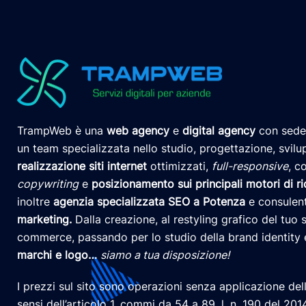
TrampWeb è una
web agency
e
digital agency
con sede
un team specializzata nello studio, progettazione, svil
realizzazione siti internet
ottimizzati,
full-responsive
, c
copywriting
e
posizionamento
sui principali motori di r
inoltre
agenzia specializzata SEO a Potenza
e consulen
marketing
.
Dalla creazione, al restyling grafico del tuo s
commerce, passando per lo studio della brand identity 
marchi e logo
…
siamo a tua disposizione!
I prezzi sul sito sono operazioni senza applicazione dell’
sensi dell’articolo 1, commi da 54 a 89, l. n. 190 del 20