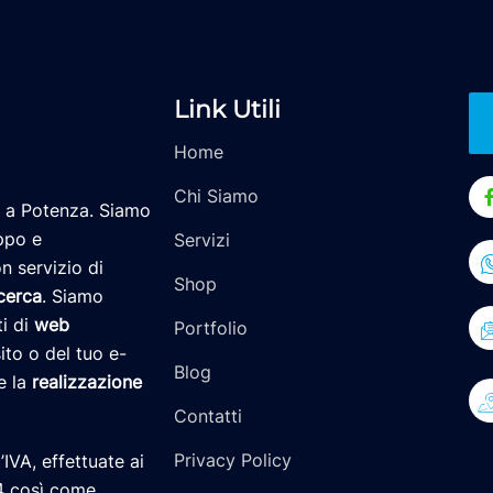
Link Utili
Home
Chi Siamo
 a Potenza. Siamo
uppo e
Servizi
on servizio di
Shop
icerca
. Siamo
ti di
web
Portfolio
ito o del tuo e-
Blog
e la
realizzazione
Contatti
Privacy Policy
IVA, effettuate ai
14 così come