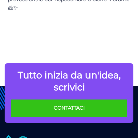
🧀✨
Tutto inizia da un'idea,
scrivici
CONTATTACI