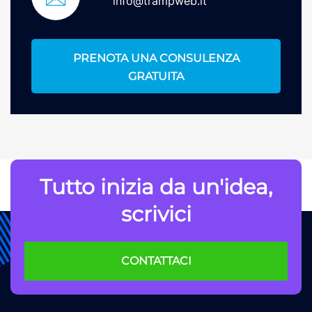
info@trampweb.it
PRENOTA UNA CONSULENZA
GRATUITA
Tutto inizia da un'idea,
scrivici
CONTATTACI